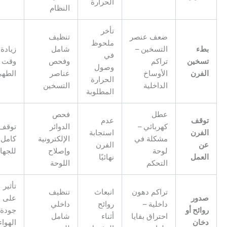
الحرارة
النظام
تأخر
ضعف عنصر
تنظيف
ملحوظ
طء
التسخين –
شامل
زيادة
في
سخين
تراكم
وفحص
وقت
وصول
لفرن
الأوساخ
عناصر
الطهي
الحرارة
الداخلية
التسخين
المطلوبة
عطل
فحص
وقف
عدم
كهربائي –
الدوائر
توقف
لفرن
استجابة
مشكلة في
الإلكترونية
كامل
ن
الفرن
لوحة
وإصلاح
للجهاز
لعمل
نهائيًا
التحكم
اللوحة
تأثير
تراكم دهون
انبعاث
تنظيف
دور
على
داخلية –
روائح
داخلي
ائح أو
جودة
احتراق بقايا
أثناء
شامل
خان
الهواء