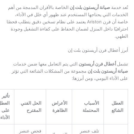
 خدمة
صيانة أريستون بلت إن
الخاصة بالأفران المدمجة من أهم
مات التي يحتاجها المستخدم عند ظهور أي خلل في الأداء،
خاصة أن فرن Ariston يعتمد على نظام تسخين دقيق يتطلب فحصًا
افيًا داخل المنزل لضمان الحفاظ على كفاءة التشغيل وجودة
هي.
 أعطال فرن أريستون بلت إن
ل
أعطال فرن أريستون
التي يتم التعامل معها ضمن خدمات
ة أريستون بلت إن
مجموعة من المشكلات الشائعة التي تؤثر
الأداء اليومي، ومن أبرزها:
تأثير
لعطل
الأسباب
الأعراض
الحل الفني
العطل
لشائع
المحتملة
الظاهرة
المقترح
على
الأداء
تلف عنصر
فحص عنصر