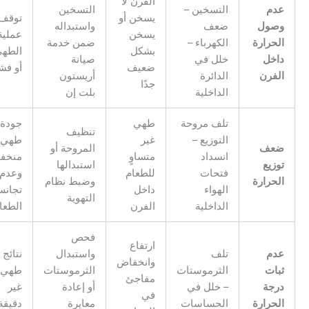
الفرن لا
دم
التسخين –
التسخين
يسخن أو
توقف
صول
ضعف
واستبداله
يسخن
عملية
لحرارة
الكهرباء –
ضمن خدمة
بشكل
الطهي
اخل
خلل في
صيانة
ضعيف
أو فشلها
لفرن
الدائرة
أريستون
جدًا
الداخلية
بلت إن
تلف مروحة
طهي
جودة
تنظيف
التوزيع –
غير
طهي
عف
المروحة أو
انسداد
متساوٍ
منخفضة
زيع
استبدالها
فتحات
للطعام
وعدم
لحرارة
وضبط نظام
الهواء
داخل
تجانس
التهوية
الداخلية
الفرن
الطعام
فحص
ارتفاع
دم
تلف
واستبدال
نتائج
وانخفاض
بات
الثرموستات
الثرموستات
طهي
مفاجئ
رجة
– خلل في
أو إعادة
غير
في
لحرارة
الحساسات
معايرة
دقيقة