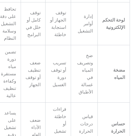
تحافظ
توقف
توقف
إدارة
على دقة
وحة التحكم
الجهاز أو
كامل أو
أوامر
التشغيل
إلكترونية
استجابة
خلل في
التشغيل
وسلامة
خاطئة
البرامج
النظام
تضمن
ضخ
دورة
وتصريف
تسريب
ضعف
مياه
ضخة
المياه
أو توقف
تنظيف
مستقرة
مياه
في
دورة
أو توقف
وكفاءة
غسالة
الغسيل
الجهاز
تنظيف
الأطباق
عالية
قراءات
يساعد
قياس
خاطئة
ضعف
على
ساس
درجات
أو
الأداء
تشغيل
لحرارة
الحرارة
تشغيل
العام
دقيق