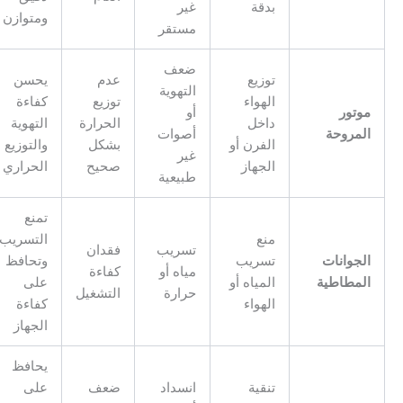
بدقة
غير
ومتوازن
مستقر
ضعف
توزيع
عدم
يحسن
التهوية
الهواء
توزيع
كفاءة
وتور
أو
داخل
الحرارة
التهوية
لمروحة
أصوات
الفرن أو
بشكل
والتوزيع
غير
الجهاز
صحيح
الحراري
طبيعية
تمنع
منع
التسريب
تسريب
فقدان
لجوانات
تسريب
وتحافظ
مياه أو
كفاءة
لمطاطية
المياه أو
على
حرارة
التشغيل
الهواء
كفاءة
الجهاز
يحافظ
تنقية
انسداد
ضعف
على