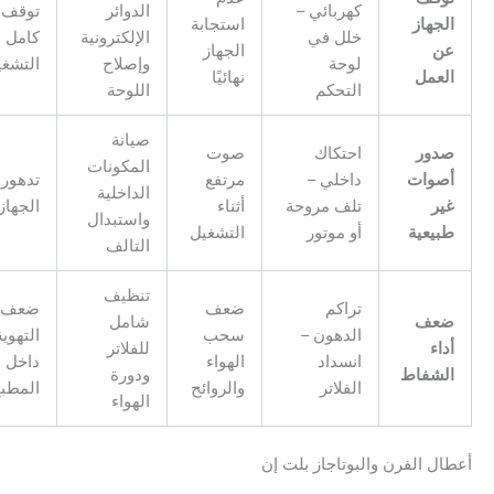
كهربائي –
الدوائر
توقف
جهاز
استجابة
خلل في
الإلكترونية
كامل عن
ن
الجهاز
لوحة
وإصلاح
التشغيل
لعمل
نهائيًا
التحكم
اللوحة
صيانة
دور
احتكاك
صوت
المكونات
صوات
داخلي –
مرتفع
تدهور أداء
الداخلية
ير
تلف مروحة
أثناء
الجهاز
واستبدال
بيعية
أو موتور
التشغيل
التالف
تنظيف
تراكم
ضعف
ضعف
عف
شامل
الدهون –
سحب
التهوية
اء
للفلاتر
انسداد
الهواء
داخل
لشفاط
ودورة
الفلاتر
والروائح
المطبخ
الهواء
ل الفرن والبوتاجاز بلت إن