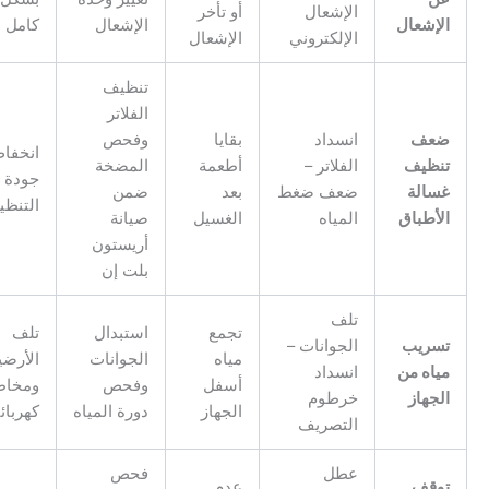
الإشعال
أو تأخر
لإشعال
الإشعال
كامل
الإلكتروني
الإشعال
تنظيف
الفلاتر
عف
انسداد
بقايا
وفحص
انخفاض
نظيف
الفلاتر –
أطعمة
المضخة
جودة
سالة
ضعف ضغط
بعد
ضمن
التنظيف
لأطباق
المياه
الغسيل
صيانة
أريستون
بلت إن
تلف
تجمع
استبدال
تلف
سريب
الجوانات –
مياه
الجوانات
الأرضيات
ياه من
انسداد
أسفل
وفحص
ومخاطر
جهاز
خرطوم
الجهاز
دورة المياه
كهربائية
التصريف
عطل
فحص
وقف
عدم