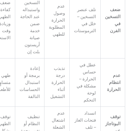
التسخين
ضعف
عدم
عف
تلف عنصر
واستبداله
كفاءة
وصول
لتسخين
التسخين –
عند الحاجة
الطهي
الحرارة
ي
خلل في
ضمن
وزيادة
المطلوبة
لفرن
الترموستات
خدمة
وقت
للطهي
صيانة
الاستخدام
أريستون
بلت إن
عطل في
تذبذب
إعادة
حساس
دم
درجة
برمجة أو
طهي غير
الحرارة –
نتظام
الحرارة
استبدال
متساوٍ
مشكلة في
لحرارة
أثناء
الحساسات
للأطعمة
لوحة
التشغيل
التالفة
التحكم
انسداد
عدم
وقف
تنظيف
توقف
فتحات الغاز
اشتعال
بوتاجاز
النظام أو
الطهي
– تلف
الشعلة
ن
تغيير وحدة
بشكل