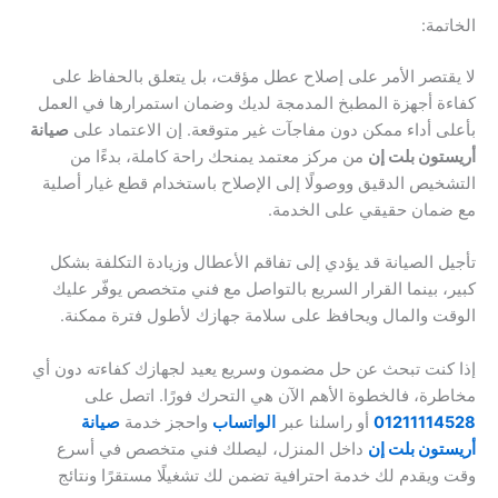
تمة:
قتصر الأمر على إصلاح عطل مؤقت، بل يتعلق بالحفاظ على
ة أجهزة المطبخ المدمجة لديك وضمان استمرارها في العمل
ى أداء ممكن دون مفاجآت غير متوقعة. إن الاعتماد على
صيانة
تون بلت إن
من مركز معتمد يمنحك راحة كاملة، بدءًا من
خيص الدقيق ووصولًا إلى الإصلاح باستخدام قطع غيار أصلية
ضمان حقيقي على الخدمة.
ل الصيانة قد يؤدي إلى تفاقم الأعطال وزيادة التكلفة بشكل
، بينما القرار السريع بالتواصل مع فني متخصص يوفّر عليك
ت والمال ويحافظ على سلامة جهازك لأطول فترة ممكنة.
كنت تبحث عن حل مضمون وسريع يعيد لجهازك كفاءته دون أي
رة، فالخطوة الأهم الآن هي التحرك فورًا. اتصل على
01211114
أو راسلنا عبر
الواتساب
واحجز خدمة
صيانة
تون بلت إن
داخل المنزل، ليصلك فني متخصص في أسرع
ويقدم لك خدمة احترافية تضمن لك تشغيلًا مستقرًا ونتائج