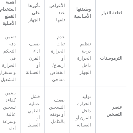
أهمية
الأعراض
تأثيرها
وظيفتها
استخدام
طعة الغيار
عند
على
الأساسية
القطع
تلفها
الجهاز
الأصلية
عدم
تضمن
تنظيم
ثبات
ضعف
دقة
درجة
الحرارة
أداء
التحكم
لثرموستات
الحرارة
أو
الفرن
في
داخل
ارتفاع/
أو
الحرارة
الجهاز
انخفاض
الغسالة
واستقرار
مفاجئ
التشغيل
يضمن
توليد
فشل
ضعف
كفاءة
الحرارة
عملية
نصر
التسخين
تسخين
داخل
الطهي
لتسخين
أو توقفه
عالية
الفرن أو
أو
بالكامل
وسرعة
الغسالة
الغسيل
أداء