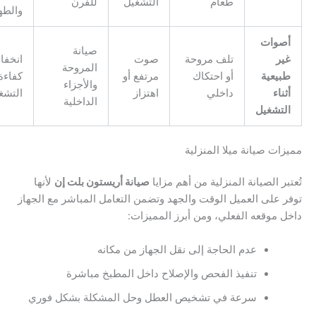
طعام
التشغيل
للفرن
والطهي
صوات
صيانة
ير
تلف مروحة
صوت
انخفاض
المروحة
بيعية
أو احتكاك
مرتفع أو
كفاءة
والأجزاء
ناء
داخلي
اهتزاز
التشغيل
الداخلية
لتشغيل
ات صيانة ميلا المنزلية
بر الصيانة المنزلية من أهم مزايا
صيانة أريستون بلت إن
لأنها
 على العميل الوقت والجهد وتضمن التعامل المباشر مع الجهاز
 موقعه الفعلي، ومن أبرز المميزات:
عدم الحاجة إلى نقل الجهاز من مكانه
تنفيذ الفحص والإصلاح داخل المطبخ مباشرة
سرعة في تشخيص العطل وحل المشكلة بشكل فوري