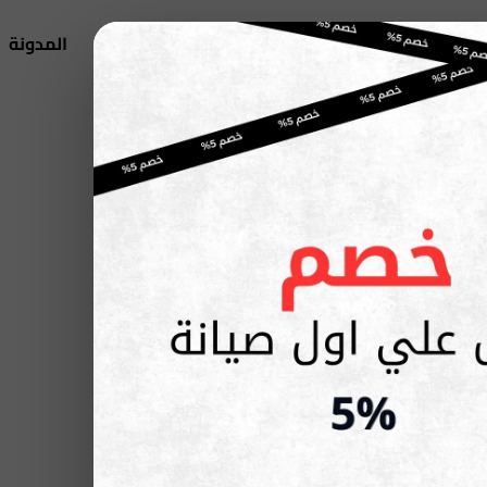
تخطي
إلى
اتصل بنا
من نحن
اجهزة اريستون
المدونة
المحتوى
English
جهزة اريستون المنزلية – بخصم 20% عند أول طلب.