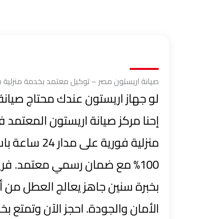
صيانة اريستون مصر – توكيل معتمد بخدمة منزلي
لو جهاز اريستون عندك محتاج صيانة
إحنا مركز صيانة اريستون المعتمد ف
منزلية فورية عل
100% مع ضمان رسمي معتمد. ف
بخبرة سنين جاهز يعالج العطل من أو
الأمان والجودة. احجز الآن وتمتع بخصم 20% لفترة مح