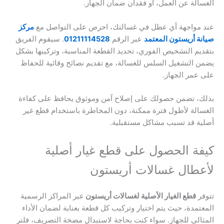
الغسالة عن العمل، أو فقدان ضمان الجهاز.
عند مواجهة أي عطل في غسالتك، احرص على التواصل مع
مركز
صيانة أريستون المعتمد
عبر الرقم
01211114528
. سيقوم الفريق
بتقديم التشخيص الفوري، تحديد القطعة المناسبة، وتركيبها بشكل
يضمن التشغيل السلس للغسالة، مع تقديم نصائح وقائية للحفاظ
على عمر الجهاز.
بذلك، تضمن حصولك على إصلاح آمن وموثوق يحافظ على كفاءة
الغسالة لأطول فترة ممكنة، دون المخاطرة باستخدام قطع غير
أصلية قد تسبب مشاكل مستقبلية.
كيفة الحصول على قطع غيار أصلية
لأعطال غسالات أريستون
تتوفر
قطع الغيار الأصلية لغسالات أريستون
عبر المراكز الرسمية
المعتمدة، حيث يتم اختيار وتركيب كل قطعة بعناية لضمان الأداء
المثالي للجهاز. سواء كنت بحاجة لاستبدال مضخة التصريف، فلتر