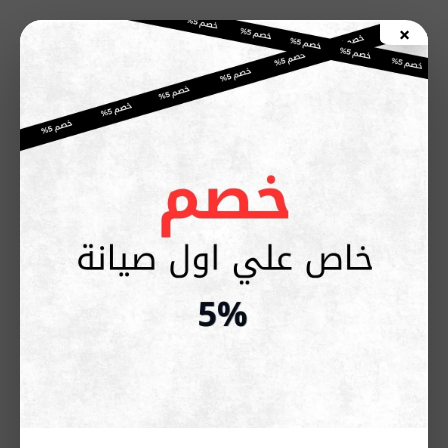
خطي
×
لى
اطلب صيانة الأن
لمحتوى
أعطال غسالات أريستون الشائعة:
دليل شامل للصيانة والحلول
يناير 19, 2026
تُعد
أعطال غسالات أريستون
من أكثر المشكلات المنزلية إزعاجًا،
خاصة عند توقف الغسالة فجأة أو ظهور رموز خطأ غير واضحة.
الاعتماد على التشخيص الصحيح والصيانة المعتمدة هو الحل الآمن
لتجنب تلف الجهاز أو تكرار الأعطال.
في هذا المقال، نوضح لك أهم أعطال غسالات أريستون الشائعة،
طرق التعامل معها، وأهمية التواصل مع مركز صيانة أريستون
موثوق يوفر قطع غيار أصلية وخدمة فنية معتمدة تضمن راحة بالك
واستمرار تشغيل الغسالة بكفاءة عالية.