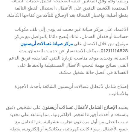
رسميًا وتتم وفق المعايير الفنية الصحيحة. تشمل خدمات الصيانة
المعتمدة الكشف الدقيق على الأعطال، استبدال القطع التالفة
بقطع أصلية، واختبار الغسالة بعد الإصلاح للتأكد من كفاءتها الكاملة.
الاعتماد على مركز صيانة غير معتمد قد يؤدي إلى تلف مكونات
حساسة أو فقدان الضمان، لذلك يُنصح دائمًا بالتواصل مع مركز
موثوق. من خلال الاتصال على
مركز صيانة غسالات أريستون
01211114528
، يمكنك الاستفسار عن خدمات الضمان، مدة
الصيانة، وتحديد موعد مناسب لزيارة الفني. كما يقدم فريق الدعم
الفني نصائح مهمة لتجنب الأعطال المستقبلية والحفاظ على
الغسالة في أفضل حالة تشغيل ممكنة.
إصلاح شامل لأعطال غسالات أريستون الشائعة بأحدث الأجهزة
والأساليب
يعتمد
الإصلاح الشامل لأعطال غسالات أريستون
على تشخيص دقيق
باستخدام أحدث أجهزة الفحص الإلكترونية، مما يساعد على تحديد
سبب العطل من أول مرة دون تجارب عشوائية. يتم التعامل مع
جميع الأعطال، سواء كانت كهربائية، ميكانيكية أو إلكترونية، بخطة