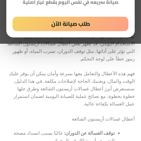
صيانة سريعه في نفس اليوم بقطع غيار اصلية
أعطال غسالات أريستون الشائعة وكيفية حلها
طلب صيانة الآن
تعتبر
غسالات أريستون
من الأجهزة الأساسية في كل منزل، فهي
توفر الوقت والجهد في تنظيف الملابس بكفاءة عالية. ومع
الاستخدام اليومي، قد تظهر بعض أعطال غسالات أريستون الشائعة
التي تؤثر على أدائها، مثل توقف الدوران، تسرب المياه، أو ظهور
رموز خطأ على لوحة التحكم.
فهم هذه الأعطال والتعامل معها بسرعة وأمان يمكن أن يوفر عليك
الوقت والمال، ويجنبك الحاجة لإصلاحات مكلفة. في هذا الدليل،
سنستعرض أبرز أعطال غسالات أريستون الشائعة وطرق حلها
خطوة بخطوة، مع نصائح عملية للصيانة اليومية لضمان استمرار
عمل الغسالة بكفاءة عالية.
أعطال غسالات أريستون الشائعة
توقف الغسالة عن الدوران:
غالبًا بسبب انسداد مضخة
التصريف أو مشاكل في المحرك.