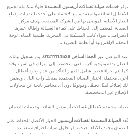
توفر
خدمات صيانة غسالات أريستون المعتمدة
حلولًا متكاملة لجميع
الأعطال الشائعة والمعقدة، مع الاعتماد على أحدث التقنيات وقطع
الغيار الأصلية الموصى بها من الشركة المصنعة. يهدف مركز
الصيانة المعتمد إلى الحفاظ على كفاءة الغسالة وإطالة عمرها
الافتراضي، سواء كانت المشكلة في المحرك، طلمبة المياه، لوحة
التحكم الإلكترونية أو أنظمة التصريف.
عند التواصل عبر
الخط الساخن 01211114528
، يتم تسجيل بيانات
العطل بدقة وتوجيه أقرب فني متخصص إلى منزلك في أسرع وقت.
كما يتم إجراء فحص شامل للجهاز للتأكد من عدم وجود أعطال
أخرى محتملة. اختيار الصيانة المعتمدة يمنحك راحة البال، ويضمن
لك إصلاحًا آمنًا، دقيقًا، وموثوقًا دون أي مخاطر ناتجة عن محاولات
الإصلاح غير المتخصصة.
صيانة معتمدة لأعطال غسالات أريستون الشائعة وخدمات الضمان
تُعد
الصيانة المعتمدة لغسالات أريستون
الخيار الأفضل للحفاظ على
الضمان وجودة الأداء، حيث توفر حلول صيانة احترافية معتمدة