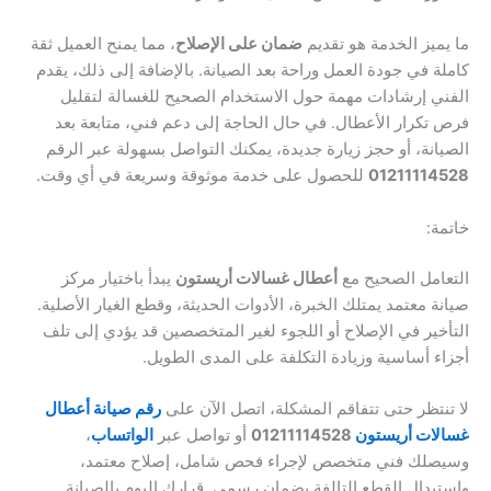
ما يميز الخدمة هو تقديم
ضمان على الإصلاح
، مما يمنح العميل ثقة
كاملة في جودة العمل وراحة بعد الصيانة. بالإضافة إلى ذلك، يقدم
الفني إرشادات مهمة حول الاستخدام الصحيح للغسالة لتقليل
فرص تكرار الأعطال. في حال الحاجة إلى دعم فني، متابعة بعد
الصيانة، أو حجز زيارة جديدة، يمكنك التواصل بسهولة عبر الرقم
01211114528
للحصول على خدمة موثوقة وسريعة في أي وقت.
خاتمة:
التعامل الصحيح مع
أعطال غسالات أريستون
يبدأ باختيار مركز
صيانة معتمد يمتلك الخبرة، الأدوات الحديثة، وقطع الغيار الأصلية.
التأخير في الإصلاح أو اللجوء لغير المتخصصين قد يؤدي إلى تلف
أجزاء أساسية وزيادة التكلفة على المدى الطويل.
لا تنتظر حتى تتفاقم المشكلة، اتصل الآن على
رقم صيانة أعطال
غسالات أريستون
01211114528
أو تواصل عبر
الواتساب
،
وسيصلك فني متخصص لإجراء فحص شامل، إصلاح معتمد،
واستبدال القطع التالفة بضمان رسمي. قرارك اليوم بالصيانة