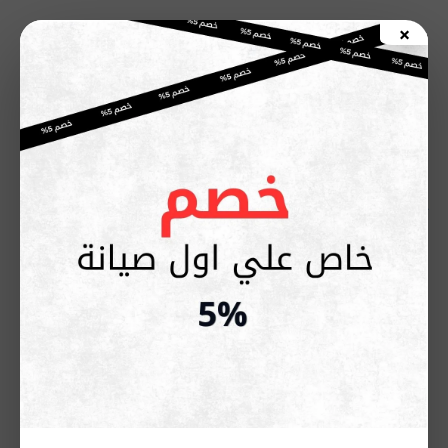
خطي
×
لى
اطلب صيانة الأن
لمحتوى
مركز صيانة بوتاجازات أريستون |
صيانة منزلية سريعة وضمان معتمد
يونيو 9, 2026
إذا كنت تبحث عن حل سريع وموثوق لأعطال بوتاجاز أريستون داخل
منزلك، فإن الاعتماد على
مركز صيانة بوتاجازات أريستون
هو الخيار
الأكثر أمانًا وفعالية. فالأعطال المنزلية مثل ضعف الشعلة، توقف
الفرن، أو مشاكل الإشعال الذاتي تحتاج إلى تدخل فني متخصص
يمتلك الخبرة والأدوات المناسبة للتشخيص والإصلاح الفوري دون
إهدار الوقت أو المخاطرة بسلامة الجهاز.
يقدم المركز خدمة صيانة منزلية متكاملة تعتمد على السرعة والدقة
في نفس الوقت، مع توفير قطع غيار أصلية وضمان على الإصلاح،