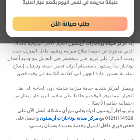
صيانة سريعه في نفس اليوم بقطع غيار اصلية
مما يضمن عودة البوتاجاز للعمل بكفاءة عالية خلال وقت قصير.
طلب صيانة الآن
مركز صيانة بوتاجازات أريستون – الحل الأسرع لإصلاح الأعطال
داخل المنزل
يُعد
مركز صيانة بوتاجازات أريستون
الخيار الأكثر موثوقية للعملاء
الذين يبحثون عن خدمة إصلاح سريعة ودقيقة داخل المنزل، حيث
يعتمد المركز على فريق فني متخصص في التعامل مع جميع أعطال
بوتاجازات أريستون باستخدام أدوات فحص حديثة وتقنيات إصلاح
متقدمة تضمن إعادة الجهاز إلى كفاءته الكاملة في وقت قصير.
ويتميز المركز بتقديم خدمة منزلية شاملة دون الحاجة إلى نقل
الجهاز، مما يوفر الوقت ويحافظ على سلامة البوتاجاز ويقلل من
احتمالية تفاقم الأعطال.
ولو بوتاجاز أريستون لديك يعاني من أي مشكلة، اتصل الآن على
01211114528 مع
مركز صيانة بوتاجازات أريستون
واحصل على
فحص فوري داخل المنزل وخدمة معتمدة بضمان رسمي.