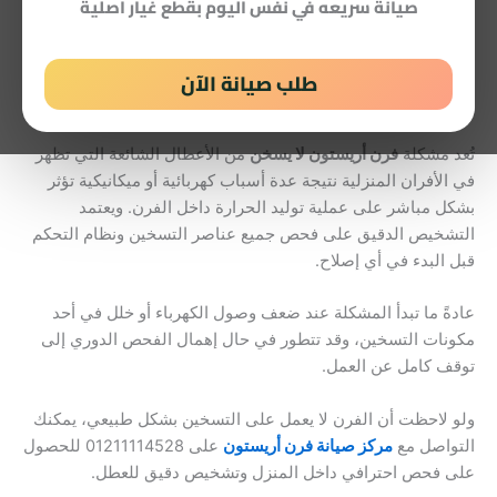
صيانة سريعه في نفس اليوم بقطع غيار اصلية
يمكنك التواصل مع مركز صيانة أريستون على 01211114528
لضمان إصلاح سريع ودقيق.
طلب صيانة الآن
ما أسباب مشكلة فرن أريستون لا يسخن وكيف يتم تشخيصها بدقة؟
تُعد مشكلة
فرن أريستون لا يسخن
من الأعطال الشائعة التي تظهر
في الأفران المنزلية نتيجة عدة أسباب كهربائية أو ميكانيكية تؤثر
بشكل مباشر على عملية توليد الحرارة داخل الفرن. ويعتمد
التشخيص الدقيق على فحص جميع عناصر التسخين ونظام التحكم
قبل البدء في أي إصلاح.
عادةً ما تبدأ المشكلة عند ضعف وصول الكهرباء أو خلل في أحد
مكونات التسخين، وقد تتطور في حال إهمال الفحص الدوري إلى
توقف كامل عن العمل.
ولو لاحظت أن الفرن لا يعمل على التسخين بشكل طبيعي، يمكنك
التواصل مع
مركز صيانة فرن أريستون
على 01211114528 للحصول
على فحص احترافي داخل المنزل وتشخيص دقيق للعطل.