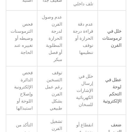
ضعيف جدًا
أصلية
تلف داخلي
عدم وصول
عدم دقة
الفرن
فحص
خلل في
قراءة درجة
لدرجة
الثرموستات
ثرموستات
الحرارة أو
الحرارة
وضبطه أو
الفرن
توقف
المطلوبة
تغييره عند
تنظيمها
أو فصل
الحاجة
مبكر
توقف
فحص
خلل في
عطل في
التسخين
الدائرة
إرسال
لوحة
رغم عمل
الإلكترونية
الإشارات
التحكم
الفرن
وإصلاح
الكهربائية
الإلكترونية
بشكل
اللوحة أو
للسخان
طبيعي
استبدالها
تشغيل
ضعف
انقطاع أو
التأكد من
الفرن