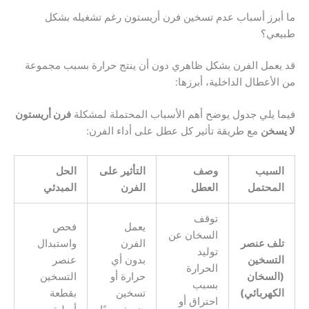
ما أبرز أسباب عدم تسخين فرن أريستون رغم تشغيله بشكل
طبيعي؟
قد يعمل الفرن بشكل ظاهري دون أن ينتج حرارة بسبب مجموعة
من الأعطال الداخلية، أبرزها:
فيما يلي جدول يوضح أهم الأسباب المحتملة لمشكلة
فرن أريستون
لا يسخن
مع طريقة تأثير كل عطل على أداء الفرن:
السبب
وصف
التأثير على
الحل
المحتمل
العطل
الفرن
المبدئي
توقف
يعمل
فحص
السخان عن
تلف عنصر
الفرن
واستبدال
توليد
التسخين
بدون أي
عنصر
الحرارة
(السخان
حرارة أو
التسخين
بسبب
الكهربائي)
تسخين
بقطعة
احتراق أو