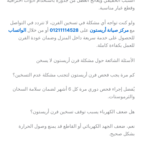
السبب الحقيقي ويعالج العطل من جذوره باستخدام أدوات احترافية
وقطع غيار مناسبة.
ولو كنت تواجه أي مشكلة في تسخين الفرن، لا تتردد في التواصل
مع
مركز صيانة أريستون
على
01211114528
أو من خلال
الواتساب
للحصول على خدمة سريعة داخل المنزل وضمان عودة الفرن
للعمل بكفاءة كاملة.
الأسئلة الشائعة حول مشكلة فرن أريستون لا يسخن
كم مرة يجب فحص فرن أريستون لتجنب مشكلة عدم التسخين؟
يُفضل إجراء فحص دوري مرة كل 6 أشهر لضمان سلامة السخان
والثرموستات.
هل ضعف الكهرباء يسبب توقف تسخين فرن أريستون؟
نعم، ضعف الجهد الكهربائي أو القاطع قد يمنع وصول الحرارة
بشكل صحيح.