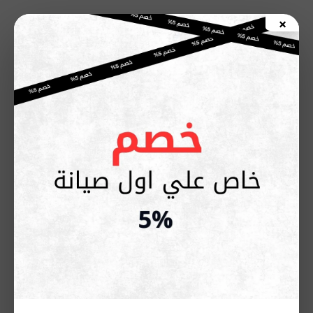
خطي
×
لى
اطلب صيانة الأن
لمحتوى
فرن أريستون لا يسخن؟ الأسباب
والحل السريع مع الصيانة المعتمدة
مايو 20, 2026
تُعد مشكلة
فرن أريستون لا يسخن
من أكثر الأعطال المنزلية إزعاجًا
لأنها تؤثر مباشرة على عملية الطهي وجودة الاستخدام اليومي
داخل المطبخ. وغالبًا ما تظهر هذه المشكلة نتيجة خلل في عناصر
التسخين أو نظام التحكم أو حتى مصدر الكهرباء، مما يجعل الفرن
يعمل بشكل طبيعي دون إنتاج حرارة فعلية.
ويعتمد حل هذه المشكلة على التشخيص الدقيق لتحديد السبب
الحقيقي بدلًا من الاعتماد على حلول مؤقتة قد تؤدي إلى تفاقم
العطل مع الوقت. وللحصول على فحص احترافي داخل المنزل