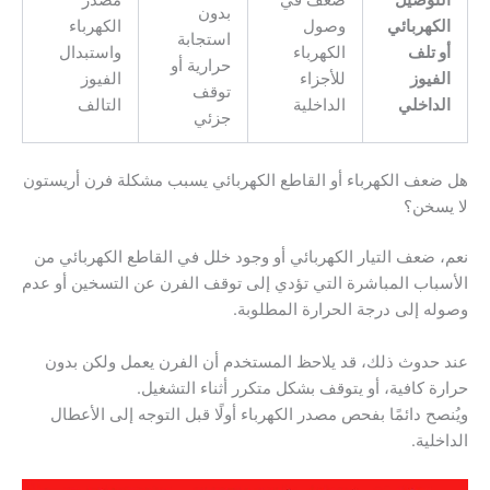
التوصيل
ضعف في
مصدر
بدون
الكهربائي
وصول
الكهرباء
استجابة
أو تلف
الكهرباء
واستبدال
حرارية أو
الفيوز
للأجزاء
الفيوز
توقف
الداخلي
الداخلية
التالف
جزئي
هل ضعف الكهرباء أو القاطع الكهربائي يسبب مشكلة فرن أريستون
لا يسخن؟
نعم، ضعف التيار الكهربائي أو وجود خلل في القاطع الكهربائي من
الأسباب المباشرة التي تؤدي إلى توقف الفرن عن التسخين أو عدم
وصوله إلى درجة الحرارة المطلوبة.
عند حدوث ذلك، قد يلاحظ المستخدم أن الفرن يعمل ولكن بدون
حرارة كافية، أو يتوقف بشكل متكرر أثناء التشغيل.
ويُنصح دائمًا بفحص مصدر الكهرباء أولًا قبل التوجه إلى الأعطال
الداخلية.