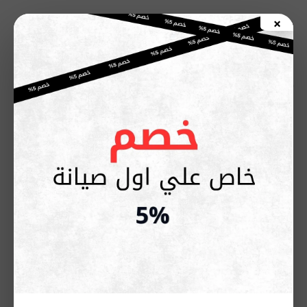
خطي
×
لى
اطلب صيانة الأن
لمحتوى
توكيل صيانة غسالة أريستون
القاهرة – خدمة منزلية وضمان
معتمد
ديسمبر 31, 2025
هل توقفت
غسالة أريستون
لديك عن العمل فجأة؟ هل لاحظت
ضعفًا في العصر، أو تسريب مياه، أو أصواتًا غير معتادة أثناء
التشغيل؟ هذه المشكلات شائعة، لكن تجاهلها قد يحوّل عطلًا بسيطًا
إلى إصلاح مكلف.
في هذا المقال المتكامل ستجد كل ما تحتاج معرفته عن
صيانة
غسالة أريستون القاهرة
:
أسباب الأعطال الشائعة، متى تحتاج فنيًا