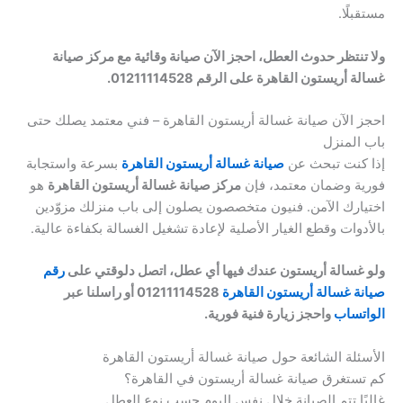
مستقبلًا.
ولا تنتظر حدوث العطل، احجز الآن صيانة وقائية مع مركز صيانة
غسالة أريستون القاهرة على الرقم 01211114528.
احجز الآن صيانة غسالة أريستون القاهرة – فني معتمد يصلك حتى
باب المنزل
إذا كنت تبحث عن
صيانة غسالة أريستون القاهرة
بسرعة واستجابة
فورية وضمان معتمد، فإن
مركز صيانة غسالة أريستون القاهرة
هو
اختيارك الآمن. فنيون متخصصون يصلون إلى باب منزلك مزوّدين
بالأدوات وقطع الغيار الأصلية لإعادة تشغيل الغسالة بكفاءة عالية.
ولو غسالة أريستون عندك فيها أي عطل، اتصل دلوقتي على
رقم
صيانة غسالة أريستون القاهرة
01211114528 أو راسلنا عبر
الواتساب
واحجز زيارة فنية فورية.
الأسئلة الشائعة حول صيانة غسالة أريستون القاهرة
كم تستغرق صيانة غسالة أريستون في القاهرة؟
غالبًا تتم الصيانة خلال نفس اليوم حسب نوع العطل.