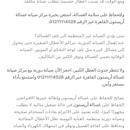
ومع الوقت قد تسبب أعطال جسيمة تتطلب صيانة مكلفة.
وللحفاظ على سلامة الغسالة، استعن بخبرة مركز صيانة غسالة
أريستون القاهرة عبر الرقم 01211114528.
متى تؤدي الصيانة غير المنتظمة إلى تلف الغسالة؟
عند إهمال الصيانة الدورية، تتراكم الأعطال الصغيرة حتى تتحول
إلى مشاكل كبيرة مثل تلف لوحة التحكم أو الموتور. الصيانة
الوقائية تحمي الغسالة وتوفر الكثير من التكاليف.
ولا تنتظر حدوث العطل الكبير، احجز الآن صيانة دورية مع مركز صيانة
غسالة أريستون القاهرة عبر الرقم 01211114528 واستمتع بأداء
مستقر وآمن.
نصائح للحفاظ على غسالة أريستون وإطالة عمرها الافتراضي
الحفاظ على
غسالة أريستون
في حالة تشغيل مثالية لا يتطلب
مجهودًا كبيرًا، لكنه يعتمد على الالتزام بعادات استخدام صحيحة
وصيانة دورية منتظمة. العناية اليومية تقلل الأعطال المفاجئة
وتحافظ على كفاءة الغسيل وتوفّر في استهلاك الكهرباء والمياه.