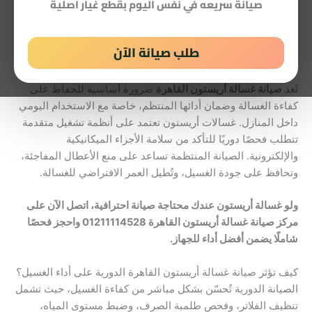
صيانة سريعه في نفس اليوم بقطع غيار اصلية
متخصصًا، أهمية الصيانة الدورية وقطع الغيار الأصلية، وكيف تختار
مركز الصيانة المعتمد الذي يوفّر لك حلًا نهائيًا من أول زيارة.
طلب صيانة الآن
لماذا تعتبر صيانة غسالة أريستون القاهرة ضرورية للحفاظ على
كفاءة الغسالة؟
تُعد
صيانة غسالة أريستون القاهرة
ضرورة أساسية للحفاظ على
كفاءة الغسالة وضمان أدائها المنتظم، خاصة مع الاستخدام اليومي
داخل المنازل. غسالات أريستون تعتمد على أنظمة تشغيل متقدمة
تتطلب فحصًا دوريًا للتأكد من سلامة الأجزاء الميكانيكية
والإلكترونية. الصيانة المنتظمة تساعد على منع الأعطال المفاجئة،
وتحافظ على جودة الغسيل، وتُطيل العمر الافتراضي للغسالة.
ولو غسالة أريستون عندك محتاجة صيانة احترافية، اتصل الآن على
مركز صيانة غسالة أريستون القاهرة 01211114528 واحجز فحصًا
شاملًا يضمن أفضل أداء للجهاز.
كيف تؤثر صيانة غسالة أريستون القاهرة الدورية على أداء الغسيل؟
الصيانة الدورية تُحسّن بشكل مباشر من كفاءة الغسيل، حيث تشمل
تنظيف الفلاتر، وفحص طلمبة الصرف، وضبط مستوى المياه،