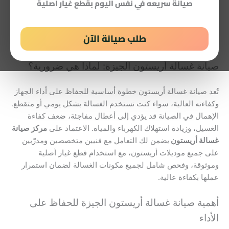
صيانة سريعه في نفس اليوم بقطع غيار اصلية
جميع موديلات أريستون
، مع استخدام
قطع غيار أصلية وموثوقة
،
وتقديم
ضمان رسمي على الصيانة والخدمة
.الصيانة الدورية أو
الإصلاح الفوري لأي عطل يحافظ على تشغيل الغسالة بكفاءة عالية
طلب صيانة الآن
ويضمن راحة البال لكل أفراد المنزل.
صيانة غسالة أريستون الجيزة: لماذا هي ضرورية؟
تُعد صيانة غسالة أريستون خطوة أساسية للحفاظ على أداء الجهاز
وكفاءته العالية، سواء كنت تستخدم الغسالة بشكل يومي أو متقطع.
الإهمال في الصيانة قد يؤدي إلى أعطال مفاجئة، ضعف كفاءة
الغسيل، وزيادة استهلاك الكهرباء والمياه. الاعتماد على
مركز صيانة
غسالة أريستون
يضمن لك التعامل مع فنيين متخصصين ومدرّبين
على جميع موديلات أريستون، مع استخدام قطع غيار أصلية
وموثوقة، وفحص شامل لجميع مكونات الغسالة لضمان استمرار
عملها بكفاءة عالية.
أهمية صيانة غسالة أريستون الجيزة للحفاظ على
الأداء