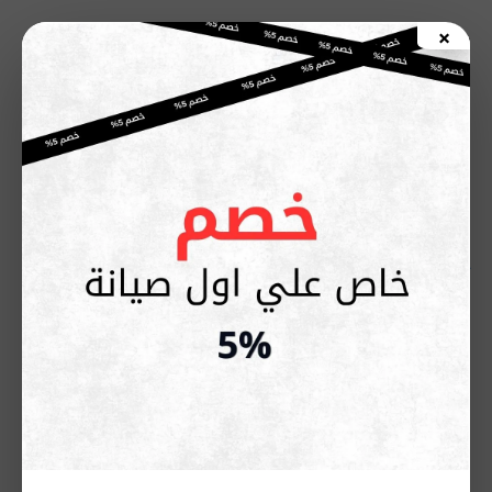
خطي
×
لى
اطلب صيانة الأن
لمحتوى
صيانة غسالة أريستون الجيزة –
فني متخصص وقطع أصلية مع
ضمان
يناير 26, 2026
تعد غسالة أريستون من الأجهزة الأساسية في أي منزل بالجيزة،
واعتمادها اليومي يعني أنها بحاجة لصيانة دقيقة للحفاظ على أدائها
وكفاءتها. الإهمال في الصيانة قد يؤدي إلى أعطال مفاجئة، ضعف
جودة الغسيل، وزيادة استهلاك الكهرباء والمياه، مما يرفع التكاليف
ويقلل عمر الغسالة الافتراضي.
الاعتماد على
مركز صيانة غسالة أريستون الجيزة
يضمن لك فحص
شامل لكل مكونات الغسالة بواسطة
فنيين متخصصين ومدرّبين على