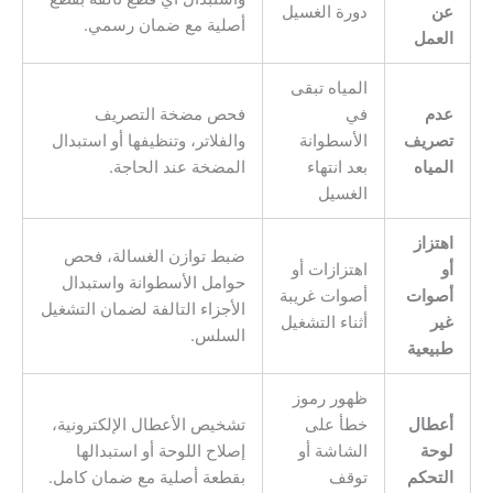
عن
دورة الغسيل
أصلية مع ضمان رسمي.
العمل
المياه تبقى
عدم
في
فحص مضخة التصريف
تصريف
الأسطوانة
والفلاتر، وتنظيفها أو استبدال
المياه
بعد انتهاء
المضخة عند الحاجة.
الغسيل
اهتزاز
ضبط توازن الغسالة، فحص
أو
اهتزازات أو
حوامل الأسطوانة واستبدال
أصوات
أصوات غريبة
الأجزاء التالفة لضمان التشغيل
غير
أثناء التشغيل
السلس.
طبيعية
ظهور رموز
أعطال
خطأ على
تشخيص الأعطال الإلكترونية،
لوحة
الشاشة أو
إصلاح اللوحة أو استبدالها
التحكم
توقف
بقطعة أصلية مع ضمان كامل.