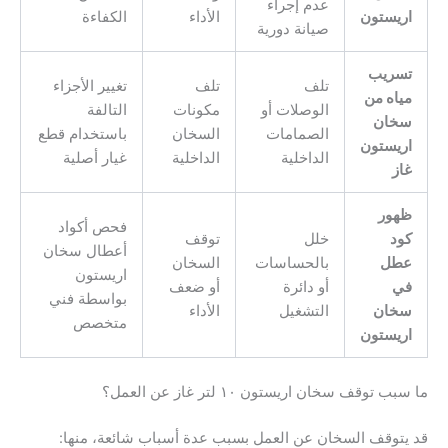
عدم إجراء
اريستون
الأداء
الكفاءة
صيانة دورية
تسريب
تلف
تلف
تغيير الأجزاء
مياه من
الوصلات أو
مكونات
التالفة
سخان
الصمامات
السخان
باستخدام قطع
اريستون
الداخلية
الداخلية
غيار أصلية
غاز
ظهور
فحص أكواد
كود
خلل
توقف
أعطال سخان
عطل
بالحساسات
السخان
اريستون
في
أو دائرة
أو ضعف
بواسطة فني
سخان
التشغيل
الأداء
متخصص
اريستون
ما سبب توقف سخان اريستون ١٠ لتر غاز عن العمل؟
قد يتوقف السخان عن العمل بسبب عدة أسباب شائعة، منها: