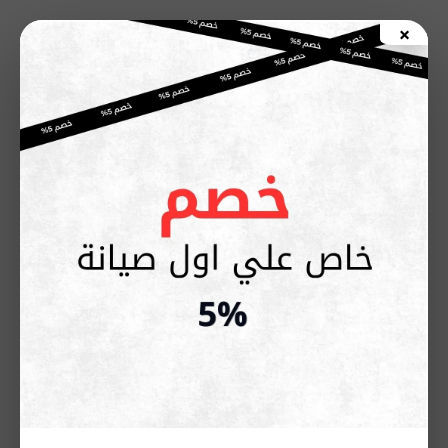
خطي
×
لى
اطلب صيانة الأن
لمحتوى
صيانة سخان اريستون ١٠ لتر غاز |
خدمة منزلية سريعة
مايو 9, 2026
إذا كنت تواجه مشكلة في ضعف تسخين المياه أو انطفاء السخان
بشكل مفاجئ، فأنت بالتأكيد تحتاج إلى خدمة
صيانة سخان اريستون
١٠ لتر غاز
بشكل سريع واحترافي قبل أن تتفاقم الأعطال وتؤثر على
أمان المنزل وكفاءة التشغيل. ومع الاستخدام اليومي قد تظهر
مشاكل مثل تسريب الغاز أو ضعف الشعلة أو ارتفاع استهلاك الغاز،
وهنا تظهر أهمية الاعتماد على مركز صيانة معتمد يوفر فنيين
متخصصين وقطع غيار أصلية لضمان إعادة تشغيل السخان بأعلى
كفاءة وأمان.