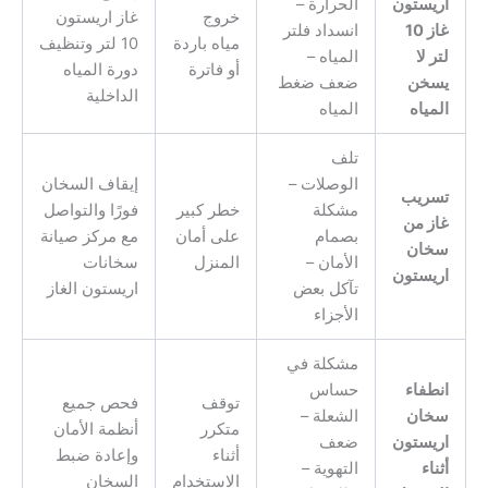
اريستون
الحرارة –
خروج
غاز اريستون
غاز 10
انسداد فلتر
مياه باردة
10 لتر وتنظيف
لتر لا
المياه –
أو فاترة
دورة المياه
يسخن
ضعف ضغط
الداخلية
المياه
المياه
تلف
الوصلات –
إيقاف السخان
تسريب
مشكلة
خطر كبير
فورًا والتواصل
غاز من
بصمام
على أمان
مع مركز صيانة
سخان
الأمان –
المنزل
سخانات
اريستون
تآكل بعض
اريستون الغاز
الأجزاء
مشكلة في
انطفاء
حساس
توقف
فحص جميع
سخان
الشعلة –
متكرر
أنظمة الأمان
اريستون
ضعف
أثناء
وإعادة ضبط
أثناء
التهوية –
الاستخدام
السخان