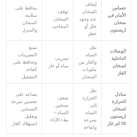
إيقاف
حساس
يحافظ على
السخان
توقف
الأمان في
سلامة
عند وجود
السخان
سخان
السخان
خلل أو
المفاجئ
اريستون
والمنزل
خطر
نقل
تمنع
الوصلات
المياه
التسريبات
الداخلية
تسريب
والغاز بين
وتحافظ على
لسخان
مياه أو غاز
مكونات
كفاءة
الغاز
السخان
التشغيل
نقل
مبادل
يساعد على
الحرارة
ضعف
الحرارة
تحسين سرعة
إلى
تسخين
لسخان
التسخين
المياه
المياه –
اريستون
وتقليل
بسرعة
بطء الأداء
10 لتر غاز
استهلاك الغاز
وكفاءة