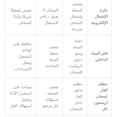
تشغيل
دائرة
الشعلة
السخان لا
تضمن تشغيلًا
الإشعال
وإشعال
يعمل – تأخر
سريعًا وآمنًا
الإلكترونية
السخان
الاشتعال
للسخان
بسرعة
تنقية
يحافظ على
المياه
ضعف
كفاءة
فلتر المياه
ومنع
ضغط
التشغيل
الداخلي
دخول
المياه
ويقلل
الرواسب
الساخنة
الانسدادات
للسخان
منظم
تنظيم
ضعف
يساعد على
الغاز
تدفق
الشعلة –
استقرار الأداء
لسخان
الغاز
استهلاك
وتقليل
اريستون
داخل
غاز مرتفع
استهلاك الغاز
غاز
السخان