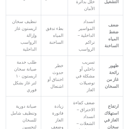
التشغيل
خلل بدائرة
الأمان
انسداد
تنظيف سخان
ضعف
المواسير
بطء تدفق
اريستون غاز
ضغط
الداخلية –
المياه
وإزالة
المياه
تراكم
الساخنة
الرواسب
الساخنة
الرواسب
الداخلية
تسريب
طلب خدمة
ظهور
خطر
داخلي أو
صيانة سخان
رائحة
حدوث
مشكلة في
اريستون ١٠
غاز من
اختناق أو
توصيلات
لتر غاز بشكل
السخان
اشتعال
الغاز
فوري
ضعف كفاءة
ارتفاع
زيادة
صيانة دورية
الاحتراق –
استهلاك
فاتورة
وتنظيف شامل
انسداد
الغاز في
الغاز
للسخان
الشعلات –
سخان
وضعف
لتحسين