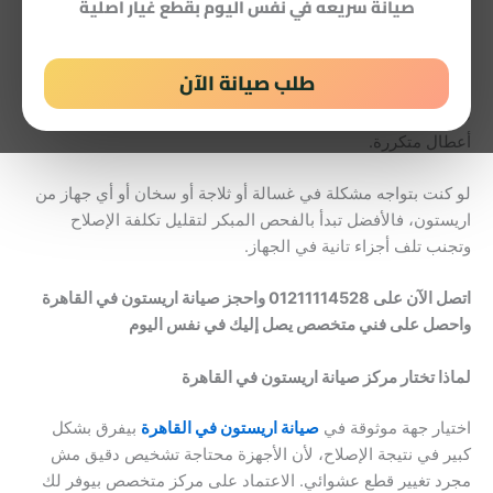
صيانة سريعه في نفس اليوم بقطع غيار اصلية
نقدم خدمة متكاملة في
تصليح أجهزة اريستون في القاهرة
تعتمد
على فنيين لديهم خبرة في التعامل مع الأعطال الشائعة والمعقدة،
مع استخدام أدوات حديثة تساعد في تحديد سبب المشكلة بشكل
طلب صيانة الآن
دقيق قبل البدء في الإصلاح. الهدف مش مجرد إصلاح سريع، لكن
ضمان إن الجهاز يرجع يشتغل بكفاءة ويستمر لفترة طويلة بدون
أعطال متكررة.
لو كنت بتواجه مشكلة في غسالة أو ثلاجة أو سخان أو أي جهاز من
اريستون، فالأفضل تبدأ بالفحص المبكر لتقليل تكلفة الإصلاح
وتجنب تلف أجزاء تانية في الجهاز.
اتصل الآن على 01211114528 واحجز صيانة اريستون في القاهرة
واحصل على فني متخصص يصل إليك في نفس اليوم
لماذا تختار مركز صيانة اريستون في القاهرة
اختيار جهة موثوقة في
صيانة اريستون في القاهرة
بيفرق بشكل
كبير في نتيجة الإصلاح، لأن الأجهزة محتاجة تشخيص دقيق مش
مجرد تغيير قطع عشوائي. الاعتماد على مركز متخصص بيوفر لك