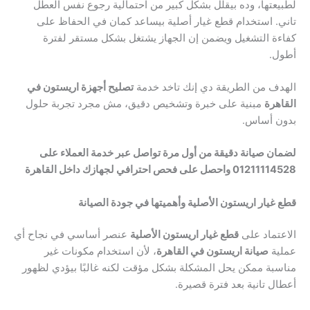
لطبيعتها، وده بيقلل بشكل كبير من احتمالية رجوع نفس العطل
تاني. استخدام قطع غيار أصلية بيساعد كمان في الحفاظ على
كفاءة التشغيل ويضمن إن الجهاز يشتغل بشكل مستقر لفترة
أطول.
الهدف من الطريقة دي إنك تاخد خدمة
تصليح أجهزة اريستون في
القاهرة
مبنية على خبرة وتشخيص دقيق، مش مجرد تجربة حلول
بدون أساس.
لضمان صيانة دقيقة من أول مرة تواصل عبر خدمة العملاء على
01211114528 واحصل على فحص احترافي لجهازك داخل القاهرة
قطع غيار اريستون الأصلية وأهميتها في جودة الصيانة
الاعتماد على
قطع غيار اريستون الأصلية
عنصر أساسي في نجاح أي
عملية
صيانة اريستون في القاهرة
، لأن استخدام مكونات غير
مناسبة ممكن يحل المشكلة بشكل مؤقت لكنه غالبًا بيؤدي لظهور
أعطال تانية بعد فترة قصيرة.