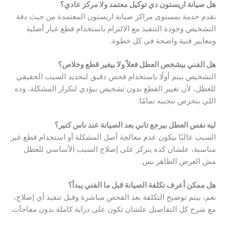
هل صيانة اريستون دي توكيل معتمد ولا مركز عادي؟
نقدم خدمة بمستوى مراكز صيانة اريستون المعتمدة من حيث دقة
التشخيص وجودة التنفيذ مع الالتزام باستخدام قطع غيار أصلية
ومعايير فنية واضحة في كل خطوة.
هل الفني بيشخص العطل فعلاً ولا بيغير قطع وخلاص؟
التشخيص بيتم أولًا باستخدام فحص دقيق لتحديد السبب الحقيقي
للعطل، لأن تغيير القطع بدون تشخيص بيؤدي لتكرار المشكلة، وده
اللي بنحرص نتجنبه تمامًا.
ليه نفس العطل بيرجع تاني بعد الصيانة عند ناس كتير؟
السبب غالبًا بيكون عدم معالجة أصل المشكلة أو استخدام قطع غير
مناسبة، علشان كده بنركز على إصلاح السبب الأساسي للعطل
مش العرض الظاهر بس.
هل ممكن أعرف تكلفة الصيانة قبل ما الفني يبدأ؟
نعم، بيتم توضيح التكلفة بعد الفحص مباشرة وقبل تنفيذ أي إصلاح،
مع شرح كل التفاصيل علشان تكون على دراية كاملة بدون مفاجآت.