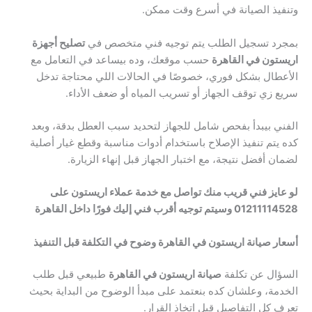
وتنفيذ الصيانة في أسرع وقت ممكن.
بمجرد تسجيل الطلب يتم توجيه فني متخصص في
تصليح أجهزة
اريستون في القاهرة
حسب موقعك، وده بيساعد في التعامل مع
الأعطال بشكل فوري، خصوصًا في الحالات اللي محتاجة تدخل
سريع زي توقف الجهاز أو تسريب المياه أو ضعف الأداء.
الفني بيبدأ بفحص شامل للجهاز لتحديد سبب العطل بدقة، وبعد
كده يتم تنفيذ الإصلاح باستخدام أدوات مناسبة وقطع غيار أصلية
لضمان أفضل نتيجة، مع اختبار الجهاز قبل إنهاء الزيارة.
لو عايز فني قريب منك تواصل مع خدمة عملاء اريستون على
01211114528 وسيتم توجيه أقرب فني إليك فورًا داخل القاهرة
أسعار صيانة اريستون في القاهرة وضوح في التكلفة قبل التنفيذ
السؤال عن تكلفة
صيانة اريستون في القاهرة
طبيعي قبل طلب
الخدمة، وعلشان كده بنعتمد على مبدأ الوضوح من البداية بحيث
تعرف كل التفاصيل قبل اتخاذ القرار.