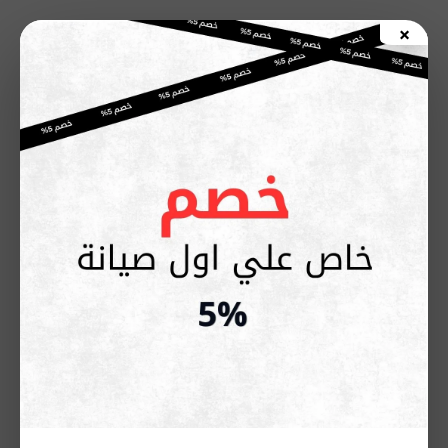
خطي
×
لى
اطلب صيانة الأن
لمحتوى
مركز صيانة اريستون القاهرة |
إصلاح فوري وضمان
01211114528
أبريل 21, 2026
صيانة اريستون في القاهرة
من الخدمات الأساسية اللي بيدور عليها
أي عميل عند حدوث عطل مفاجئ في الأجهزة المنزلية، لأن
الأعطال ممكن توقف استخدام الجهاز بشكل كامل وتسبب إزعاج
كبير في البيت. وهنا بيكون الحل في الاعتماد على مركز متخصص
يقدر يشخص المشكلة بدقة ويقدم إصلاح فعلي من أول مرة بدون
تجارب أو حلول مؤقتة.