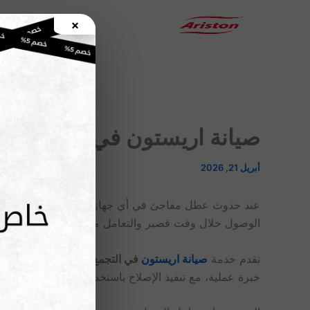
خطي
×
الرئيسية
لى
لمحتوى
صيانة اريستون في التجمع الخامس
أبريل 21, 2026
عند حدوث عطل مفاجئ في أي جهاز منزلي من اريستون، أول
الوصول خلال وقت قصير والتعامل مع المشكلة من أول زيار
نقدم خدمة
صيانة اريستون
في التجمع الخامس
من خلال فري
خبرة عملية، مع تنفيذ الإصلاح باستخدام قطع غيار أصلية ل