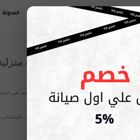
اتصل بنا
من نحن
اجهزة اريستون
المدونة
English
 | مركز معتمد + خدمة منزلية 24 ساع
 ما يحتاجه العميل هو حل سريع وموثوق داخل منطقته. في التجمع 
ة دون تعقيد أو تأخير.
ق متخصص في التعامل مع أعطال الغسالات، الثلاجات، السخانات، وا
لحفاظ على كفاءة الجهاز وتجنب تكرار الأعطال.