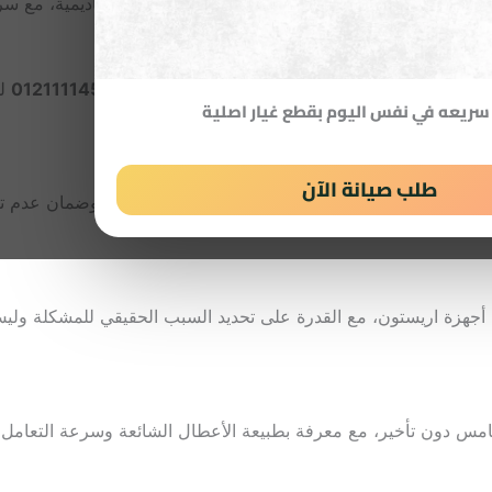
، بما في ذلك النرجس، اللوتس، البنفسج، وجنوب الأكاديمية، مع سرع
لوصول إلى
رقم صيانة اريستون
في التجمع الخامس
01211114528
لح
سريعه في نفس اليوم بقطع غيار اصلية
تكلفة.
طلب صيانة الآن
فقط على السرعة، لكن على دقة التشخيص وجودة الإصلاح وضمان عدم ت
ف أجهزة اريستون، مع القدرة على تحديد السبب الحقيقي للمشكلة وليس
س دون تأخير، مع معرفة بطبيعة الأعطال الشائعة وسرعة التعامل م