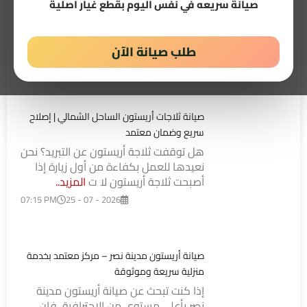
صيانة سريعه في نفس اليوم بقطع غيار اصلية
10:46 AM
26 - 07 - 2026
طلب صيانة الآن
صيانة ديب فريزر أريستون الساحل الشمالي | احجز صيانة
منزلية مع فني متخصص
هل فقد ديب فريزر أريستون كفاءة
التجميد، أو توقف عن العمل، أو أصبح
يصدر أصواتًا غير طبيعية؟ لا تنتظر حتى […]
..
المزيد
صيانة ثلاجات أريستون الساحل الشمالي | إصلاح
سريع وضمان معتمد
هل توقفت ثلاجة أريستون عن التبريد؟ نحن
نعيدها للعمل بكفاءة من أول زيارة إذا