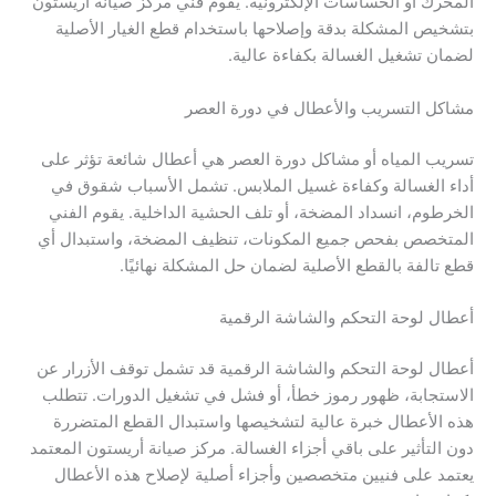
المحرك أو الحساسات الإلكترونية. يقوم فني مركز صيانة أريستون
بتشخيص المشكلة بدقة وإصلاحها باستخدام قطع الغيار الأصلية
لضمان تشغيل الغسالة بكفاءة عالية.
مشاكل التسريب والأعطال في دورة العصر
تسريب المياه أو مشاكل دورة العصر هي أعطال شائعة تؤثر على
أداء الغسالة وكفاءة غسيل الملابس. تشمل الأسباب شقوق في
الخرطوم، انسداد المضخة، أو تلف الحشية الداخلية. يقوم الفني
المتخصص بفحص جميع المكونات، تنظيف المضخة، واستبدال أي
قطع تالفة بالقطع الأصلية لضمان حل المشكلة نهائيًا.
أعطال لوحة التحكم والشاشة الرقمية
أعطال لوحة التحكم والشاشة الرقمية قد تشمل توقف الأزرار عن
الاستجابة، ظهور رموز خطأ، أو فشل في تشغيل الدورات. تتطلب
هذه الأعطال خبرة عالية لتشخيصها واستبدال القطع المتضررة
دون التأثير على باقي أجزاء الغسالة. مركز صيانة أريستون المعتمد
يعتمد على فنيين متخصصين وأجزاء أصلية لإصلاح هذه الأعطال