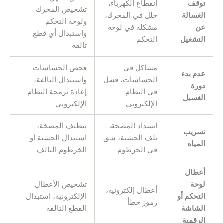
توقف
انقطاع الكهرباء،
تشخيص المحرك
الغسالة
خلل في المحرك،
ولوحة التحكم
عن
مشكلة في لوحة
واستبدال أي قطع
التشغيل
التحكم
تالفة
مشاكل في
فحص الحساسات
عدم بدء
الحساسات، فشل
واستبدال التالفة،
دورة
في النظام
إعادة برمجة النظام
الغسيل
الإلكتروني
الإلكتروني
انسداد المضخة،
تنظيف المضخة،
تسريب
تلف الحشية، شق
استبدال الحشية أو
المياه
في الخرطوم
الخرطوم التالف
أعطال
لوحة
تشخيص الأعطال
أعطال إلكترونية،
التحكم أو
الإلكترونية، استبدال
رموز خطأ
الشاشة
القطع التالفة
الرقمية