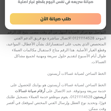
صيانة سريعه في نفس اليوم بقطع غيار اصلية
ما هو رقم خدمة عملاء غسالات أريستون؟
طلب صيانة الآن
إذا كنت تبحث عن رقم خدمة عملاء غسالات أريستون، فقد أصبح
التواصل مع مركز الصيانة أسهل من أي وقت مضى. يتيح لك الرقم
الموحد 01211114528 الاتصال مباشرة مع فريق الدعم الفني
المتخصص الذي يجيب على استفساراتك بشأن الأعطال، المواعيد،
وقطع الغيار الأصلية. هذا الرقم متاح لاستقبال مكالمات العملاء
طوال أيام الأسبوع لتقديم حلول سريعة ومهنية لجميع مشاكل
الغسالات.
الخط الساخن لصيانة غسالات أريستون
الخط الساخن لصيانة غسالات أريستون هو بوابتك للحصول على
خدمة سريعة وموثوقة. عند الاتصال على
أرقام صيانة غسالات
أريستون
01211114528، يقوم موظفو خدمة العملاء بتسجيل طلبك
فورًا، وتحديد نوع العطل وإرسال الفني المختص لموقعك في أقصر
وقت ممكن.