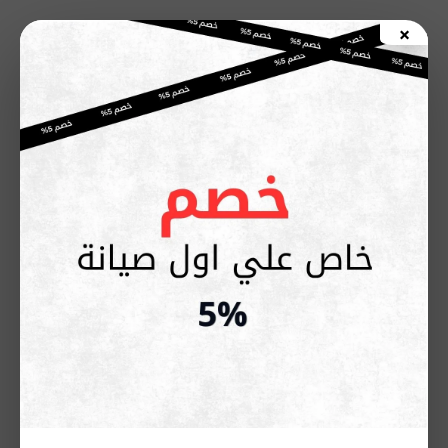
خطي
×
لى
اطلب صيانة الأن
لمحتوى
أرقام صيانة غسالات أريستون –
تواصل سريع وفعال
فبراير 2, 2026
تعتبر غسالات أريستون من الأجهزة المنزلية الأساسية التي تعتمد
عليها الأسر يوميًا للحفاظ على نظافة الملابس وكفاءة الحياة
اليومية.
ومع كثرة الاستخدام، قد تواجه الغسالات بعض الأعطال المفاجئة
التي تؤثر على أدائها، مثل توقف التشغيل، التسريب، أو الأعطال في
لوحة التحكم. في هذه الحالات، يصبح الوصول السريع إلى
أرقام
صيانة غسالات أريستون
أمرًا ضروريًا لضمان إصلاح الجهاز بكفاءة
وبدون تعطيل روتينك اليومي.