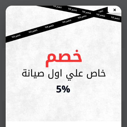
خطي
×
لى
اطلب صيانة الأن
لمحتوى
صيانة غسالة أريستون في
المعادي