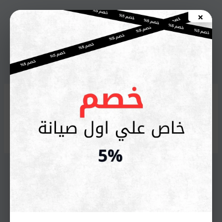
خطي
×
لى
اطلب صيانة الأن
لمحتوى
صيانة أفران أريستون