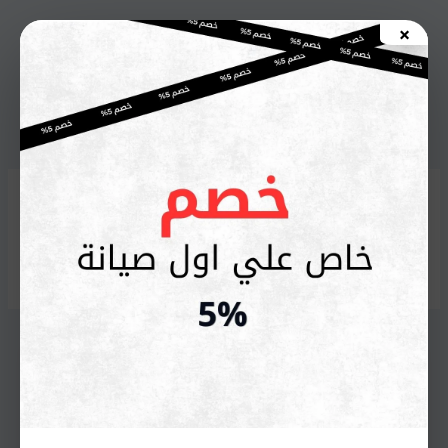
خطي
×
لى
اطلب صيانة الأن
لمحتوى
صيانة أريستون بي تك