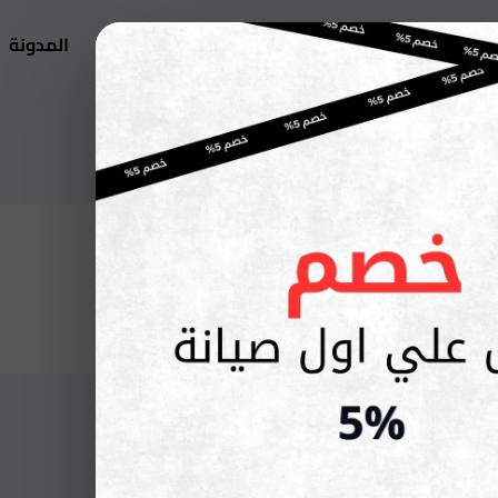
اتصل بنا
من نحن
اجهزة اريستون
المدونة
English