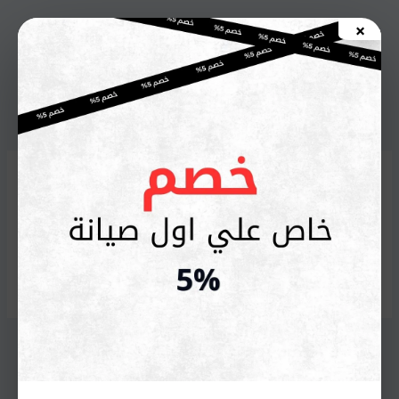
خطي
×
لى
اطلب صيانة الأن
لمحتوى
أسعار قطع غيار غسالة
اريستون