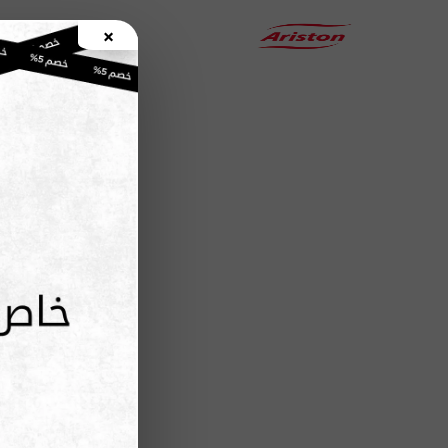
خطي
×
لى
الرئيسية
لمحتوى
مرحــباً بـــكم فــي مــركز صيانة ميكرويف أريستون المعتمد
احجز صيانة أجهزة اريستون الأن
– خدمة احترافية مع قطع غيار أصلي