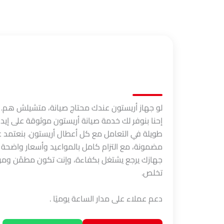
لو جهاز أريستون عندك محتاج صيانة، متشيلش هم.
إحنا بنوفر لك خدمة صيانة أريستون موثوقة على إ
طويلة في التعامل مع كل أعطال أريستون. بنعتمد ع
مضمونة، مع التزام كامل بالمواعيد وأسعار واضحة م
جهازك يرجع يشتغل بكفاءة، وإنت تكون مطمّن ومرتا
تخلص.
دعم عملاء على مدار الساعة يوميًا .