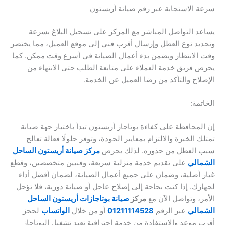
سرعة الاستجابة عبر رقم صيانة أريستون
يساعد التواصل المباشر مع المركز على تسجيل البلاغ بسرعة
وتحديد نوع العطل وإرسال أقرب فني إلى موقع العميل، مما يختصر
وقت الانتظار ويضمن بدء أعمال الصيانة في أسرع وقت ممكن. كما
يحرص فريق خدمة العملاء على متابعة الطلب حتى الانتهاء من
الإصلاح والتأكد من رضا العميل عن الخدمة.
الخاتمة:
إن المحافظة على كفاءة بوتاجاز أريستون تبدأ باختيار جهة صيانة
تمتلك الخبرة والالتزام بمعايير الجودة، وتوفر حلولًا فعالة تعالج
سبب العطل من جذوره. لذلك يحرص
مركز صيانة أريستون الساحل
الشمالي
على تقديم خدمة منزلية سريعة، وفنيين متخصصين، وقطع
غيار أصلية، وضمان على جميع أعمال الصيانة، لضمان أفضل أداء
لجهازك. إذا كنت بحاجة إلى إصلاح عاجل أو صيانة دورية، فلا تؤجل
الأمر، وتواصل الآن مع
مركز
صيانة بوتاجازات أريستون الساحل
الشمالي
عبر الرقم
01211114528
أو من خلال
الواتساب
لحجز
أقرب موعد والاستفادة من خدمة احترافية تعيد تشغيل البوتاجاز