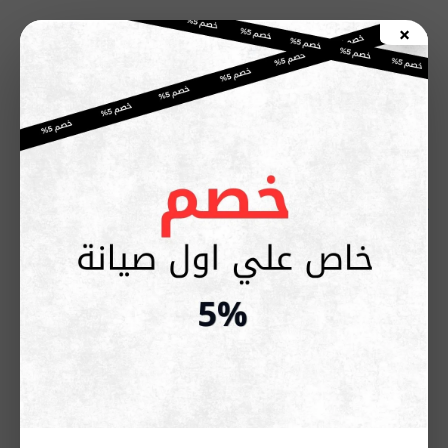
خطي
×
لى
اطلب صيانة الأن
لمحتوى
أفضل صيانة بوتاجازات أريستون
الساحل الشمالي بضمان رسمي
يوليو 1, 2026
إذا كنت تبحث عن
صيانة بوتاجازات أريستون الساحل الشمالي
بسرعة وجودة تضمن استعادة كفاءة جهازك، فإن اختيار مركز صيانة
يمتلك الخبرة والأدوات المناسبة هو الخطوة الأولى نحو إصلاح آمن
ودائم. يوفر
مركز صيانة بوتاجازات أريستون
خدمة منزلية متخصصة
لجميع موديلات أريستون، مع تشخيص دقيق للأعطال، واستخدام
قطع غيار أصلية، وضمان على أعمال الصيانة، مما يضمن لك
الحصول على خدمة احترافية تقلل من احتمالية تكرار الأعطال
وتحافظ على العمر الافتراضي للجهاز.