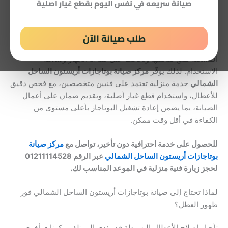
صيانة سريعه في نفس اليوم بقطع غيار اصلية
صيانة بوتاجازات أريستون الساحل الشمالي بخدمة سريعة وضمان
معتمد
طلب صيانة الآن
عندما يتعرض بوتاجاز أريستون لأي عطل، فإن سرعة التعامل مع
المشكلة تمنع تفاقمها وتحافظ على كفاءة الجهاز وسلامة
الاستخدام. لذلك يوفّر
مركز صيانة بوتاجازات أريستون الساحل
الشمالي
خدمة منزلية تعتمد على فنيين متخصصين، مع فحص دقيق
للأعطال، واستخدام قطع غيار أصلية، وتقديم ضمان على أعمال
الصيانة، بما يضمن إعادة تشغيل البوتاجاز بأعلى مستوى من
الكفاءة في أقل وقت ممكن.
للحصول على خدمة احترافية دون تأخير، تواصل مع
مركز صيانة
بوتاجازات أريستون الساحل الشمالي
عبر الرقم 01211114528
لحجز زيارة فنية منزلية في الموعد المناسب لك.
لماذا تحتاج إلى صيانة بوتاجازات أريستون الساحل الشمالي فور
ظهور العطل؟