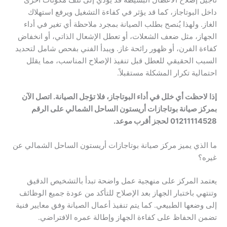
تأجيل إصلاح الأعطال البسيطة قد يؤدي إلى تلف مكونات أخرى
داخل البوتاجاز، كما قد يؤثر في كفاءة التشغيل ويرفع استهلاك
الغاز. ولهذا يُنصح بطلب الصيانة بمجرد ملاحظة أي تغير في أداء
الجهاز، مثل ضعف الشعلات، أو تعطل الإشعال الذاتي، أو انخفاض
كفاءة الفرن، أو ظهور رائحة غاز. ويبدأ الفني بفحص شامل لتحديد
السبب الحقيقي للعطل قبل تنفيذ الإصلاح المناسب، مما يقلل
احتمالية تكرار المشكلة مستقبلاً.
إذا لاحظت أي خلل في أداء البوتاجاز، فلا تؤجل الصيانة. اتصل الآن
بمركز صيانة بوتاجازات أريستون الساحل الشمالي على الرقم
01211114528 لحجز أقرب موعد.
ما الذي يميز مركز صيانة بوتاجازات أريستون الساحل الشمالي عن
غيره؟
يعتمد المركز على منهجية عمل واضحة تبدأ بالتشخيص الدقيق
وتنتهي باختبار الجهاز بعد الإصلاح للتأكد من عودة جميع الوظائف
إلى وضعها الطبيعي. كما يتم تنفيذ أعمال الصيانة وفق معايير فنية
تضمن الحفاظ على كفاءة الجهاز وإطالة عمره الافتراضي.